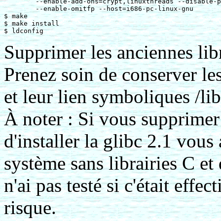
	--enable-add-ons=crypt,linuxthreads --disable-profile \

	--enable-omitfp --host=i686-pc-linux-gnu

$ make

$ make install

Supprimer les anciennes libra
Prenez soin de conserver les 
et leur lien symboliques /li
À noter : Si vous supprimer 
d'installer la glibc 2.1 vous
système sans librairies C et
n'ai pas testé si c'était effec
risque.