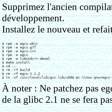
Supprimez l'ancien compilate
développement.
Installez le nouveau et refai
$ rpm -e egcs-objc

$ rpm -e egcs-g77

$ rpm -e egcs-c++

$ rpm -e egcs

$ rpm -e libstdc++-devel

$ make install

$ cd ..

$ rm -rf build

$ rm -rf egcs-1.1.2

À noter : Ne patchez pas eg
de la glibc 2.1 ne se fera pa