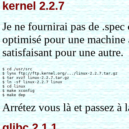
kernel 2.2.7
Je ne fournirai pas de .spec
optimisé pour une machine a
satisfaisant pour une autre.
$ cd /usr/src

$ lynx ftp://ftp.kernel.org/.../linux-2.2.7.tar.gz

$ tar xvzf linux-2.2.7.tar.gz

$ ln -sf linux-2.2.7 linux

$ cd linux

$ make xconfig

Arrétez vous là et passez à 
glibc 2.1.1