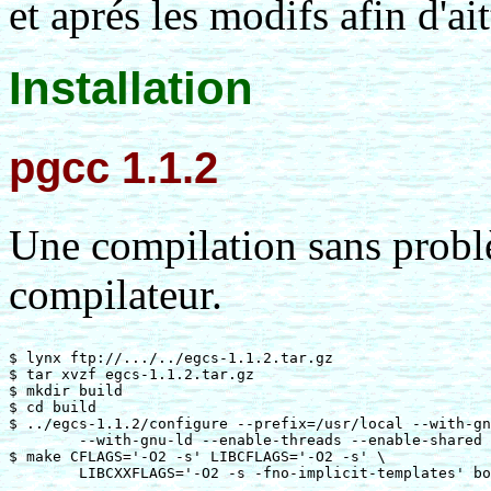
et aprés les modifs afin d'ai
Installation
pgcc 1.1.2
Une compilation sans problè
compilateur.
$ lynx ftp://.../../egcs-1.1.2.tar.gz

$ tar xvzf egcs-1.1.2.tar.gz

$ mkdir build

$ cd build

$ ../egcs-1.1.2/configure --prefix=/usr/local --with-gn
	--with-gnu-ld --enable-threads --enable-shared

$ make CFLAGS='-O2 -s' LIBCFLAGS='-O2 -s' \
