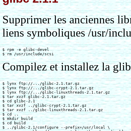
Supprimer les anciennes lib
liens symboliques /usr/inclu
$ rpm -e glibc-devel

Compilez et installez la glib
$ lynx ftp://.../glibc-2.1.tar.gz

$ lynx ftp://.../glibc-crypt-2.1.tar.gz

$ lynx ftp://.../glibc-linuxthreads-2.1.tar.gz

$ tar xvzf glibc-2.1.tar.gz

$ cd glibc-2.1

$ tar xvzf ../glibc-crypt-2.1.tar.gz

$ tar xvzf ../glibc-linuxthreads-2.1.tar.gz

$ cd ..

$ mkdir build

$ cd build

$ ../glibc-2.1/configure --prefix=/usr/local \
