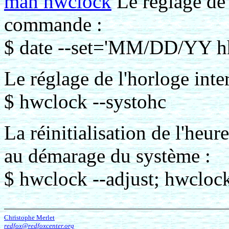
man hwclock
Le réglage de 
commande :
$ date --set='MM/DD/YY 
Le réglage de l'horloge inter
$ hwclock --systohc
La réinitialisation de l'heu
au démarage du système :
$ hwclock --adjust; hwclock
Christophe Merlet
redfox@redfoxcenter.org