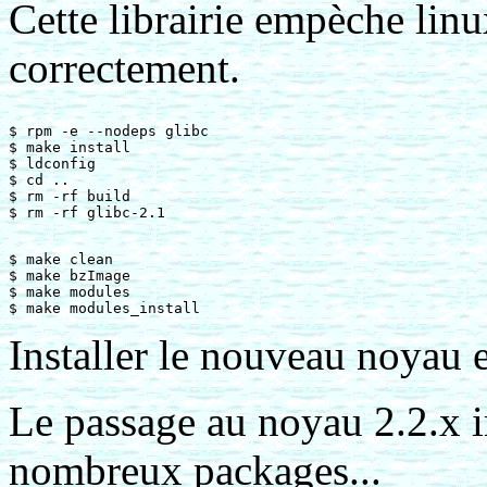
Cette librairie empèche lin
correctement.
$ rpm -e --nodeps glibc

$ make install

$ ldconfig

$ cd ..

$ rm -rf build

$ make clean

$ make bzImage

$ make modules

Installer le nouveau noyau e
Le passage au noyau 2.2.x i
nombreux packages...